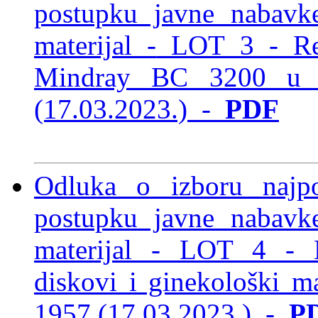
postupku javne nabavke
materijal -
LOT 3 - Reag
Mindray BC 3200 u 
(17.03.2023.)
-
PDF
Odluka o izboru najp
postupku javne nabavke
materijal -
LOT 4 - Hra
diskovi i ginekološki m
1957 (17.03.2023.)
-
P