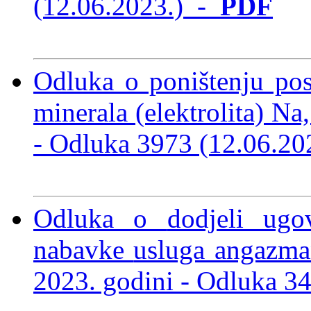
(12.06.2023.)
-
PDF
Odluka o poništenju pos
minerala (elektrolita) Na
-
Odluka 3973 (12.06.2
Odluka o
dodjeli ug
nabavke
usluga angazman
2023. godini -
Odluka 34