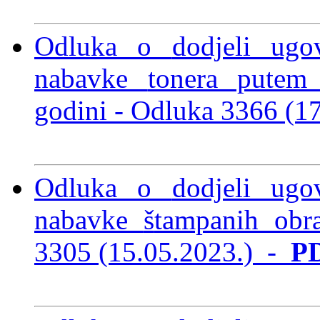
Odluka o
dodjeli ug
nabavke
tonera putem
godini -
Odluka 3366 (1
Odluka o
dodjeli ug
nabavke
š
tampanih obr
3305 (15.05.2023.)
-
P