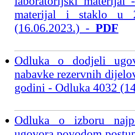
laboratorijski materija
materijal i staklo
u 
(16.06.2023.)
-
PDF
Odluka o dodjeli ugo
nabavke rezervnih dijel
godini -
Odluka 4032 (1
Odluka o izboru najpo
ugovora povodom postupk