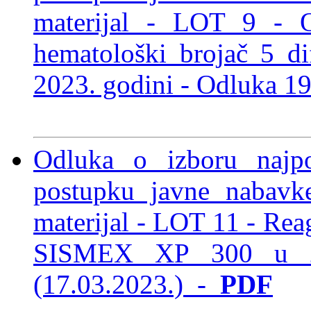
materijal -
LOT 9 - Oto
hematološki brojač 5 d
2023. godini -
Odluka 19
Odluka o izboru najp
postupku javne nabavke
materijal - LOT 11 - Reag
SISMEX XP 300 u 2
(17.03.2023.)
-
PDF